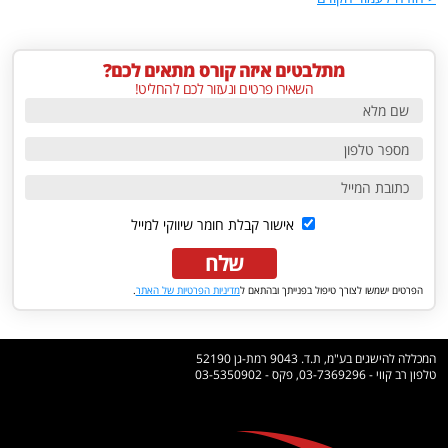
מתלבטים איזה קורס מתאים לכם?
השאירו פרטים ונעזור לכם להחליט!
אישור קבלת חומר שיווקי למייל
שלח
הפרטים ישמשו לצורך טיפול בפנייתך ובהתאם ל
מדיניות הפרטיות של האתר
.
המכללה להישגים בע"מ, ת.ד. 9043 רמת-גן 52190
טלפון רב קווי - 03-7369296, פקס - 03-5350902