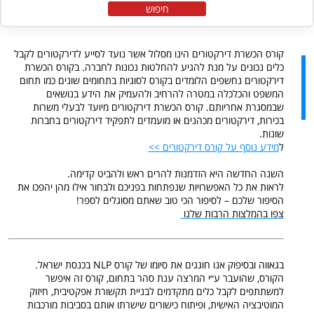
חיפוש
קורס הכשרת דירקטורים הינו מסלול אשר נועד לסייע לדירקטורים לקבל
כלים נכונים על מנת להגיע להחלטות נכונות לחברה. בקורס הכשרת
דירקטורים נחשפים הלומדים בקורס לסוגיות בתחומים שונים כמו תחום
המשפט והכלכלה במטרה להרחיב ולהעמיק את הידע בנושאים
שבמסגרת אחריותם. קורס הכשרת דירקטורים מיועד לבעלי משרות
בכירות, דירקטורים מכהנים או מועמדים לתפקיד דירקטורים בחברות
שונות.
ל
מידע נוסף על קורס דירקטורים >>
השנה החדשה היא הזדמנות להרים ראש ולהביט קדימה.
לראות את כל האפשרויות שנפתחות בפניכם ולבחור אילו מהן יהפכו את
הסיפור שלכם – לסיפור הכי טוב שאתם מסוגלים לספר!
צפו בהמלצות הרבות שלנו
בגאווה ובסיפוק אנו חוגגים את סיומו של קורס NLP בכנסת ישראל.
הקורס, שהועבר ע״י המרצה ענת סהר בתחום, קורס זה איפשר
למשתתפים לקבל כלים מתקדמים לבניית תקשורת אפקטיבית, חיזוק
המוטיבציה האישית, ופיתוח כישורים שישרתו אותם בסביבות מורכבות