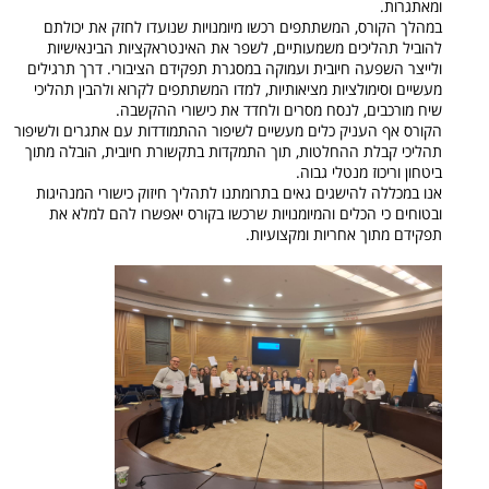
ומאתגרות.
במהלך הקורס, המשתתפים רכשו מיומנויות שנועדו לחזק את יכולתם
להוביל תהליכים משמעותיים, לשפר את האינטראקציות הבינאישיות
ולייצר השפעה חיובית ועמוקה במסגרת תפקידם הציבורי. דרך תרגילים
מעשיים וסימולציות מציאותיות, למדו המשתתפים לקרוא ולהבין תהליכי
שיח מורכבים, לנסח מסרים ולחדד את כישורי ההקשבה.
הקורס אף העניק כלים מעשיים לשיפור ההתמודדות עם אתגרים ולשיפור
תהליכי קבלת ההחלטות, תוך התמקדות בתקשורת חיובית, הובלה מתוך
ביטחון וריכוז מנטלי גבוה.
אנו במכללה להישגים גאים בתרומתנו לתהליך חיזוק כישורי המנהיגות
ובטוחים כי הכלים והמיומנויות שרכשו בקורס יאפשרו להם למלא את
תפקידם מתוך אחריות ומקצועיות.