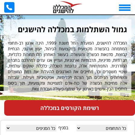
גמול השתלמות במכללה להישגים
המכללה להישגים, הפועלת החל משנת 1999, הינה ארגון רב-תחומי
המתמחה בהכשרה מקצועית במקצועות הניהול, יעוץ ארגוני, הנחיית
קבוצות, סדנאות הכשרה והעשרה. בעשור האחרון חלו תמורות כלכליות,
חברתיות, מדיניות, תרבותיות וארגוניות, ועדיין אנו עדים למהלכם בחברה
המודרנית. התפתחויות אלה, כדוגמת השכלה, כלכלת שווקים עולמית,
שינויי משטרים וכו', מחייבים את הארגונים להעלות את רמת המוצרים
והשירותים הניתנים תוך הצגת תכליתיות, אפקטיביות ויעילות. עובדות
אלה מחייבות הכשרה של כוח-אדם למצויינות ומקצועיות, תוך ביסוס
היחסים הבין-אישיים בארגון, על שיתוף-פעולה ועבודת צוות.
רשימת הקורסים במכללה
בסניף