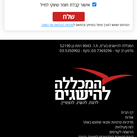
אישור קבלת חומר שיווקי למייל
שלח
הפרטים ישמשו לצורך טיפול בפנייתך ובהתאם ל
מדיניות הפרטיות של האתר
.
המכללה להישגים בע"מ, ת.ד. 9043 רמת-גן 52190
טלפון רב קווי - 03-7369296, פקס - 03-5350902
דף הבית
אודות
מדיניות פרטיות ותנאי שימוש באתר
לוח פעילויות
הרשמה לקורסים
קורס הכשרת דירקטורים למשרה בכירה