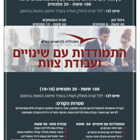
תורת המשחקים + גלובליזציה
עוד >
עבודת צוות + שינוי ארגוני
עוד >