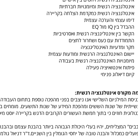
אינטלגנציה רגשית ומיומנויות חברתיות
אינטלגנציה רגשית כמקדמת הצלחה בקריירה
דימו עצמי והערכה עצמית
ההבדל בין IQ מול EQ
הקשר בין אינטליגנציה רגשית ואסרטיביות
התמודדות עם כעס ושחרור לחצים
חקר ומדעיות האינטליגנציה
יישום האינטלגנציה הרגשית ומודעות עצמית
מיומנויות האינטלגנציה רגשית בעבודה
פיתוח אינטואיציה פעילה
קיום דיאלוג פנימי
ה מקורס אינטלגנציה רגשית:
ניסת המילניום השלישי אנו ניצבים בפני מהפכה נוספת בתחום העבוד
ייתית של שנות הששים ומהפכת המידע של שנות התשעים. מומחים ב
ולוגית חוזים כי בתוך חמשת העשורים הקרובים הדגש בקריירה יוסט מיכולו
כבים" המצליחים, יהיו בעלי היכולת הגבוהה ביותר בהבנת עצמם ובהב
עלים כמכלול והבנה טובה של יחסי הגומלין בין השניים.ד"ר דניאל גולמן