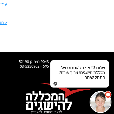
עוד 
< חז
המכללה להישגים בע"מ, ת.ד. 9043 רמת-גן 52190
טלפון רב קווי - 03-7369296, פקס - 03-5350902
שלום 👋 אני הצ'אטבוט של
מכללת הישגים! צריך עזרה?
התחל שיחה.