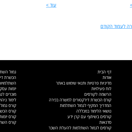
>
עוד >
רה לעמוד הקודם
דף הבית
גמול השת
אודות
הכשרת דיר
מדיניות פרטיות ותנאי שימוש באתר
השתלמויות
לוח פעילויות
יזמות עסק
הרשמה לקורסים
מוכרים לג
קורס הכשרת דירקטורים למשרה בכירה
לימוד ניהול
המדריך המקיף לגמול השתלמות
קורס גמול
נושאי הלימוד במכללה
קורס הכשר
קורסים בשיתוף עם קרן ידע
קורס יזמות
סדנאות
קורס השת
קורסים לגמול השתלמות להעלת השכר