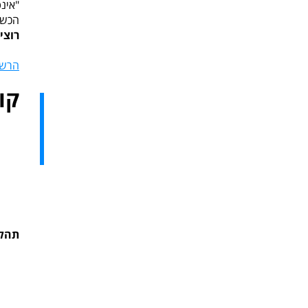
"אינ
הכשרת
רוצי
הרשמ
קו
תהלי