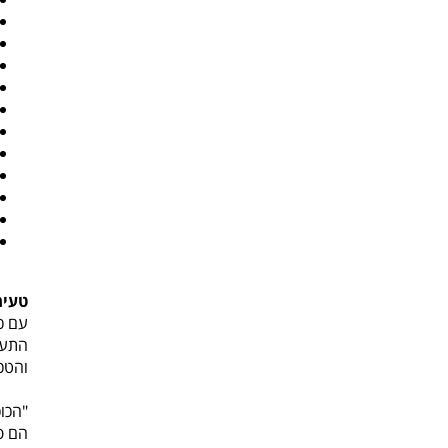
טעימ
עם כ
התעש
והטכנ
"הכו
הם פו