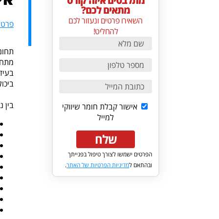
מתלבטים איזה קורס
מתאים לכם?
השאירו פרטים ונעזור לכם
פרטי
להחליט!
תחום
מתחו
בעידן המאה ה 21-. בואו 
ביכול
בין נ
אישור קבלת חומר שיווקי
למייל
שלח
הפרטים ישמשו לצורך טיפול בפנייתך
ובהתאם ל
מדיניות הפרטיות של האתר
.