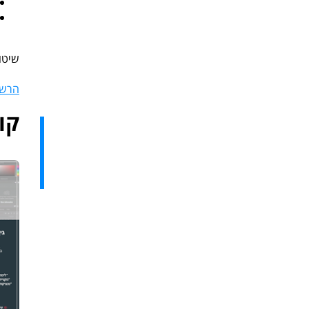
שיטות
הרשמ
קו
פוטו