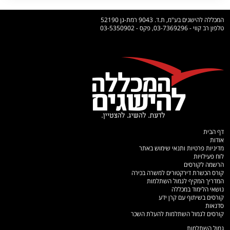
המכללה להישגים בע"מ, ת.ד. 9043 רמת-גן 52190
טלפון רב קווי - 03-7369296, פקס - 03-5350902
דף הבית
אודות
מדיניות פרטיות ותנאי שימוש באתר
לוח פעילויות
הרשמה לקורסים
קורס הכשרת דירקטורים למשרה בכירה
המדריך המקיף לגמול השתלמות
נושאי הלימוד במכללה
קורסים בשיתוף עם קרן ידע
סדנאות
קורסים לגמול השתלמות להעלת השכר
גמול השתלמות