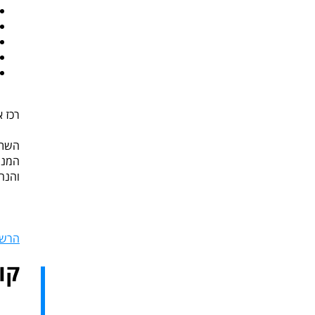
רכז א
השתל
המנה
והנחי
הרשמ
קו