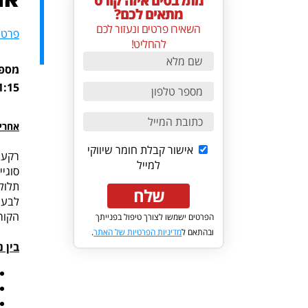
מתלבטים איזה קורס
מתאים לכם?
השאירו פרטים ונעזור לכם
פרטי
להחליט!
21:15 | מיקום הקורס: ראשון לציון - ערב/ ימי שישי, בנין סטוצ'י | ימי
אחרי
אישור קבלת חומר שיווקי
רקע:
למייל
סוגי
תלולה
שלח
לבעי
הקור
הפרטים ישמשו לצורך טיפול בפנייתך
ובהתאם ל
מדיניות הפרטיות של האתר
.
בין 