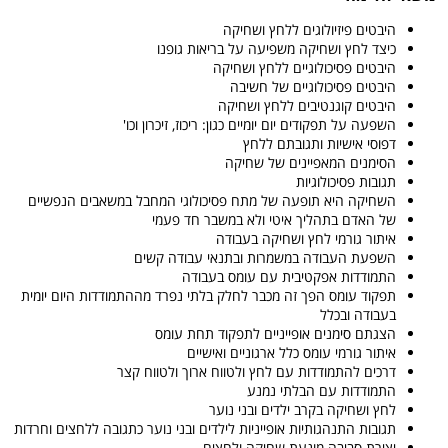
היבטים פיזיולוגים ללחץ ושחיקה
כיצד לחץ ושחיקה משפיעה על בריאות גופנו
היבטים פסיכולוגיים ללחץ ושחיקה
היבטים פסיכולוגיים של חשיבה
היבטים קוגנטיבים ללחץ ושחיקה
השפעה על תפקודים יום יומיים כגון: ריכוז, זיכרון וכו'
דפוסי אישיות ותגובתם ללחץ
הסימנים המאפיינים של שחיקה
תגובות פסיכולוגיות
השחיקה היא תופעה של מתח פסיכולוגי המחבל במשאבים הנפשיים
של האדם בתהליך איטי ולא במשבר חד פעמי
איתור גורמי לחץ ושחיקה בעבודה
השפעת העבודה במשמרות ובתנאי עבודה קשים
התמודדות אפקטיבית עם עומס בעבודה
תפקוד עומס הפך זה מכבר לחלק בלתי נפרד מההתמודדות היום יומית
בעבודה ובכלל
הצגתם סימנים אופייניים לתפקוד תחת עומס
איתור גורמי עומס כלל ארגוניים ואישיים
דרכים להתמודדות עם לחץ ולטווח ארוך ולטווח קצר
התמודדות עם הבלתי נמנע
לחץ ושחיקה בקרב ילדים ובני נוער
תגובות התנהגותיות אופייניות לילדים ובני נוער כתגובה ללחצים וחרדות
יצירת סביבה מונעת שחיקה ולחצים