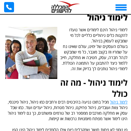
דף הבית
>
articles
>
לימוד ניהול
לימוד ניהול
לימודי ניהול הינם לימודים אשר נועדו
להקנות כלים ניהוליים כלליים לכל מי
שמבקש לעסוק בניהול.
בעולם העסקים של ימינו, עולם שאינו נח
על שמריו וזז בקצב מוגבר, כל מי שמבקש
לנהל חברה, עסק, חטיבה או מחלקה, חייב
ללמוד כיצד להתבונן על התמונה הכוללת.
לימודי ניהול נותנים לך בדיוק את זה.
לימוד ניהול - מה זה
כולל
לימוד ניהול
מכיל בתוכו נגיעה בהיבטים רבים ורחבים כמו ניהול, ניהול פיננסי,
ניהול צוות ועובדים, ניהול פרויקט, ניהול מטרות, ניהול יעדים ועוד. כמו שכל
עסק או מחלקה מורכבים ממספר רב של גורמים ומשתנים, כך גם לימוד ניהול
הינו לימוד אשר מפתח מיומנויות נרכשות או קיימות.
פן נוסף לא פחות חשוב שמקבלים כיום אילו הלומדים לימוד ניהול הינו הפן