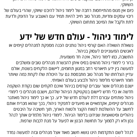
השיווקי.
כיום אין מנוס מהתייחסות רחבה של לימוד ניהול להיבט שיווקי, שהרי בעולם של
ריבוי עסקים ומדיות, מנהל טוב חייב להיות תמיד עם האצבע על הדופק ולדעת
לתת ולקבל את המיטב מתחום השיווקי.
לימוד ניהול - עולם חדש של ידע
נשאלת השאלה האם קורסי ניהול נותנים הכנה מספקת למנהלים קיימים או
לאנשים המעוניינים לעסוק בניהול.
התשובה, כמו לימוד ניהול, אינה חד משמעית.
ברור כי לימודי ניהול מהווים בסיס איתן להכשרת מנהלים טובים ומשלבים
למעשה בין ידע תיאורטי רחב במגוון תחומים, ליישום הלקחים בשטח, אולם
עדיין הצלחתו של מנהל טוב מתבססת גם על היכולת שלו לקחת כמה שיותר
חומר תיאורטי מלימוד ניהול ולבצע בעולם האמיתי.
ישנם מנהלים אשר עוברים קורסים בניהול ואינם לוקחים שום נקודת השקפה
חדשה או כלי חדש ליישום בטקטיקת הניהול שלהם, וישנם מנהלים כי לימודי
ניהול פותחים עבורם דלת לעולם חדש של ידע. כך או כך לימוד ניהול מאתגר
מנהלים קיימים, אקדמאיים או מיועדים לתפקיד ניהולי, בכך שהוא מכריח אותם
לחשוב על ההשלכות לטווח הקצר ולטווח הארוך, תוך חשיבה על היבטים
ניהוליים וסיטואציות שנידונו בלימוד הניהול. לימודי ניהול מלמדים אותך לנהל
נכון ולא רק לסמוך על תחושת הבטן או לפעול על מנת לכבות שרפות.
לנהל לשם התקדמות הינו נושא חשוב מאוד אצל מנהלים ובזה למעשה נמדד