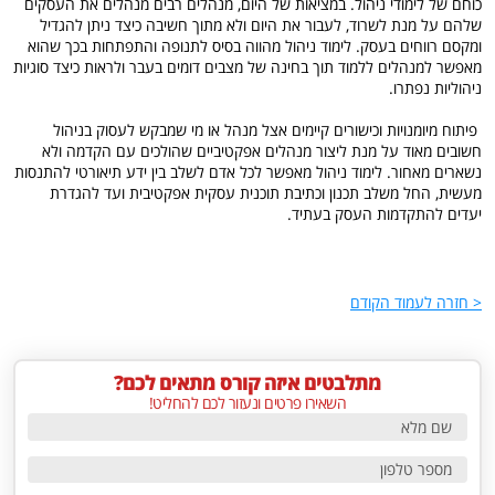
כוחם של לימודי ניהול. במציאות של היום, מנהלים רבים מנהלים את העסקים
שלהם על מנת לשרוד, לעבור את היום ולא מתוך חשיבה כיצד ניתן להגדיל
ומקסם רווחים בעסק. לימוד ניהול מהווה בסיס לתנופה והתפתחות בכך שהוא
מאפשר למנהלים ללמוד תוך בחינה של מצבים דומים בעבר ולראות כיצד סוגיות
ניהוליות נפתרו.
פיתוח מיומנויות וכישורים קיימים אצל מנהל או מי שמבקש לעסוק בניהול
חשובים מאוד על מנת ליצור מנהלים אפקטיביים שהולכים עם הקדמה ולא
נשארים מאחור. לימוד ניהול מאפשר לכל אדם לשלב בין ידע תיאורטי להתנסות
מעשית, החל משלב תכנון וכתיבת תוכנית עסקית אפקטיבית ועד להגדרת
יעדים להתקדמות העסק בעתיד.
< חזרה לעמוד הקודם
מתלבטים איזה קורס מתאים לכם?
השאירו פרטים ונעזור לכם להחליט!